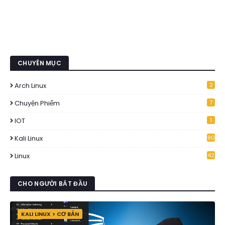
CHUYÊN MỤC
Arch Linux
2
Chuyện Phiếm
7
IOT
1
Kali Linux
90
Linux
42
CHO NGƯỜI BẮT ĐẦU
KALI LINUX > CƠ BẢN