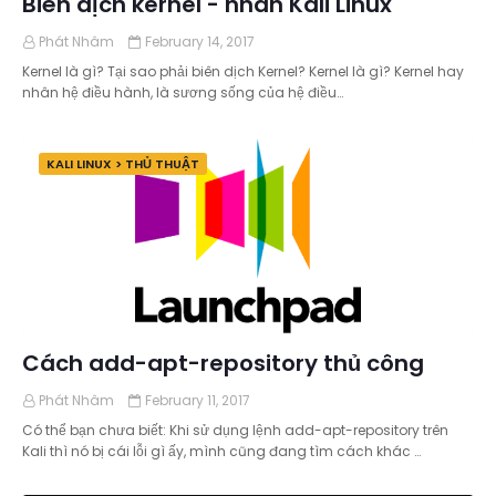
Biên dịch kernel - nhân Kali Linux
Phát Nhâm
February 14, 2017
Kernel là gì? Tại sao phải biên dịch Kernel? Kernel là gì? Kernel hay
nhân hệ điều hành, là sương sống của hệ điều…
KALI LINUX > THỦ THUẬT
Cách add-apt-repository thủ công
Phát Nhâm
February 11, 2017
Có thể bạn chưa biết: Khi sử dụng lệnh add-apt-repository trên
Kali thì nó bị cái lỗi gì ấy, mình cũng đang tìm cách khác …