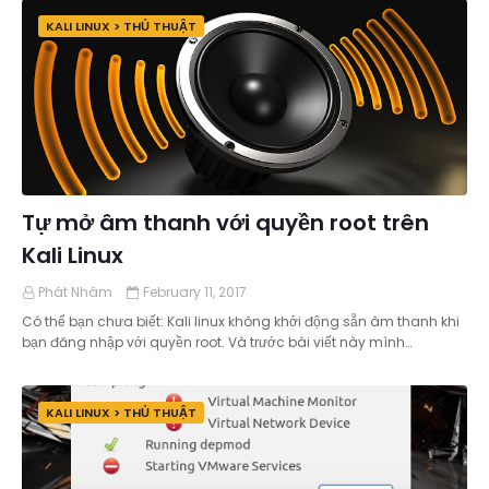
KALI LINUX > THỦ THUẬT
Tự mở âm thanh với quyền root trên
Kali Linux
Phát Nhâm
February 11, 2017
Có thể bạn chưa biết: Kali linux không khởi động sẵn âm thanh khi
bạn đăng nhập với quyền root. Và trước bài viết này mình…
KALI LINUX > THỦ THUẬT