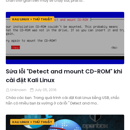
chắn thời gian trên máy sẽ chạy sai, phải tố…
KALI LINUX > THỦ THUẬT
Sửa lỗi "Detect and mount CD-ROM" khi
cài đặt Kali Linux
Unknown
July 05, 2016
Chào các bạn. Trong quá trình cài đặt Kali Linux bằng USB, chắc
hẳn có nhiều bạn bị vướng ở cái lỗi " Detect and mo…
KALI LINUX > THỦ THUẬT