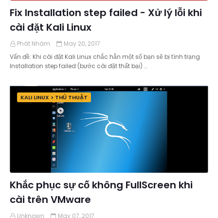
Fix Installation step failed - Xử lý lỗi khi
cài đặt Kali Linux
Phát Nhâm
May 20, 2017
Vấn đề: Khi cài đặt Kali Linux chắc hẳn một số bạn sẽ bị tình trạng
Installation step failed (bước cài đặt thất bại) …
KALI LINUX > THỦ THUẬT
Khắc phục sự cố không FullScreen khi
cài trên VMware
Unknown
May 07, 2017