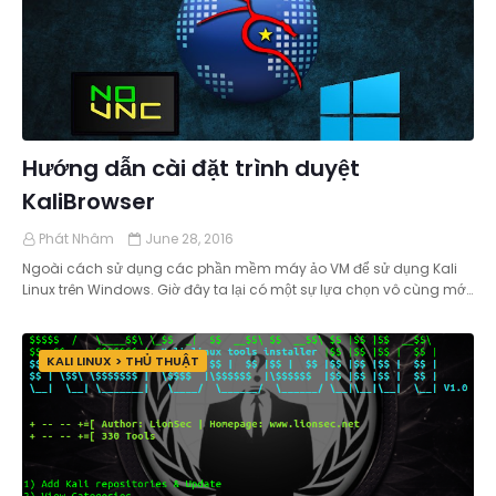
Hướng dẫn cài đặt trình duyệt
KaliBrowser
Phát Nhâm
June 28, 2016
Ngoài cách sử dụng các phần mềm máy ảo VM để sử dụng Kali
Linux trên Windows. Giờ đây ta lại có một sự lựa chọn vô cùng mớ…
KALI LINUX > THỦ THUẬT