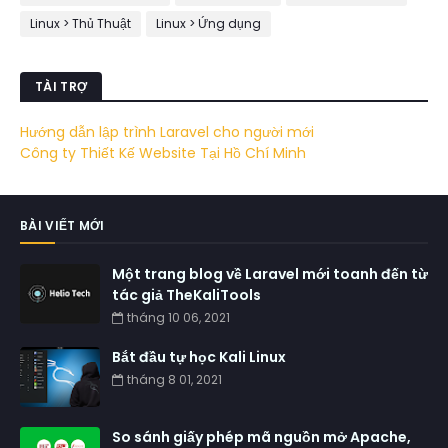
Linux > Thủ Thuật
Linux > Ứng dụng
TÀI TRỢ
Hướng dẫn lập trình Laravel cho người mới
Công ty Thiết Kế Website Tại Hồ Chí Minh
BÀI VIẾT MỚI
Một trang blog về Laravel mới toanh đến từ
tác giả TheKaliTools
tháng 10 06, 2021
Bắt đầu tự học Kali Linux
tháng 8 01, 2021
So sánh giấy phép mã nguồn mở Apache,