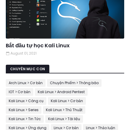
Bắt đầu tự học Kali Linux
August 01, 2021
CHUYÊN MỤC CON
Arch Linux > Cơ bản
Chuyện Phiếm > Thông báo
IOT > Cơ bản
Kali Linux > Android Pentest
Kali Linux > Công cụ
Kali Linux > Cơ bản
Kali Linux > Series
Kali Linux > Thủ Thuật
Kali Linux > Tin Tức
Kali Linux > Tài liệu
Kali Linux > Ứng dụng
Linux > Cơ bản
Linux > Thảo luận