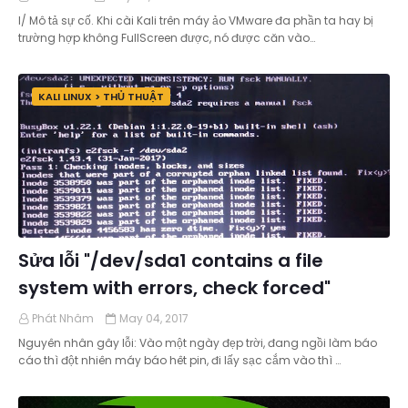
I/ Mô tả sự cố. Khi cài Kali trên máy ảo VMware đa phần ta hay bị
trường hợp không FullScreen được, nó được căn vào…
KALI LINUX > THỦ THUẬT
Sửa lỗi "/dev/sda1 contains a file
system with errors, check forced"
Phát Nhâm
May 04, 2017
Nguyên nhân gây lỗi: Vào một ngày đẹp trời, đang ngồi làm báo
cáo thì đột nhiên máy báo hêt pin, đi lấy sạc cắm vào thì …