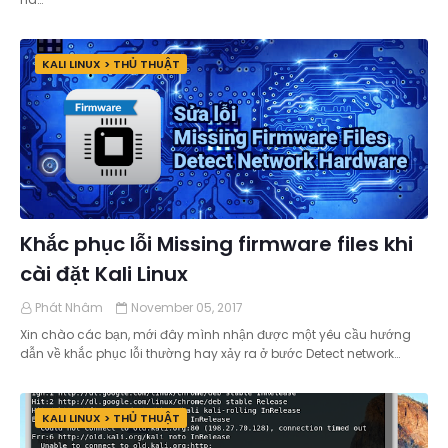
KALI LINUX > THỦ THUẬT
Khắc phục lỗi Missing firmware files khi
cài đặt Kali Linux
Phát Nhâm
November 05, 2017
Xin chào các bạn, mới đây mình nhận được một yêu cầu hướng
dẫn về khắc phục lỗi thường hay xảy ra ở bước Detect network…
KALI LINUX > THỦ THUẬT