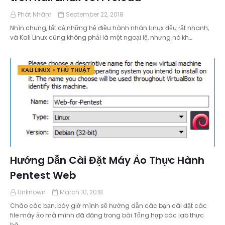
Phát Nhâm
September 22, 2018
Nhìn chung, tất cả những hệ điều hành nhân Linux đều rất nhanh,
và Kali Linux cũng không phải là một ngoại lệ, nhưng nó kh…
KALI LINUX > THỦ THUẬT
Hướng Dẫn Cài Đặt Máy Ảo Thực Hành
Pentest Web
Unknown
March 10, 2018
Chào các bạn, bây giờ mình sẽ hướng dẫn các bạn cài đặt các
file máy ảo mà mình đã đăng trong bài Tổng hợp các lab thực
hà…