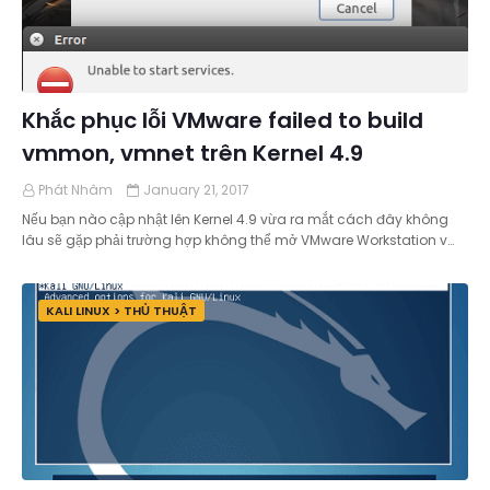
Khắc phục lỗi VMware failed to build
vmmon, vmnet trên Kernel 4.9
Phát Nhâm
January 21, 2017
Nếu bạn nào cập nhật lên Kernel 4.9 vừa ra mắt cách đây không
lâu sẽ gặp phải trường hợp không thể mở VMware Workstation v…
KALI LINUX > THỦ THUẬT