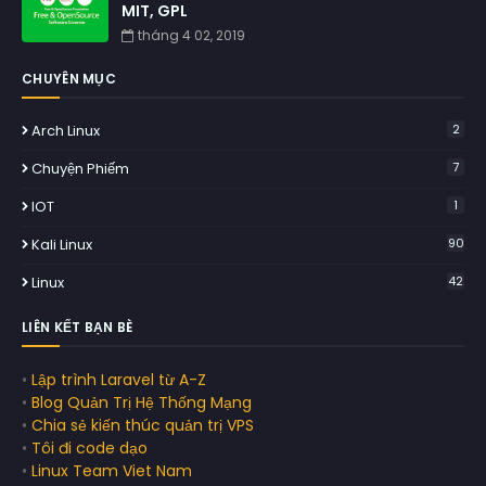
MIT, GPL
tháng 4 02, 2019
CHUYÊN MỤC
Arch Linux
2
Chuyện Phiếm
7
IOT
1
Kali Linux
90
Linux
42
LIÊN KẾT BẠN BÈ
•
Lập trình Laravel từ A-Z
•
Blog Quản Trị Hệ Thống Mạng
•
Chia sẻ kiến thúc quản trị VPS
•
Tôi đi code dạo
•
Linux Team Viet Nam