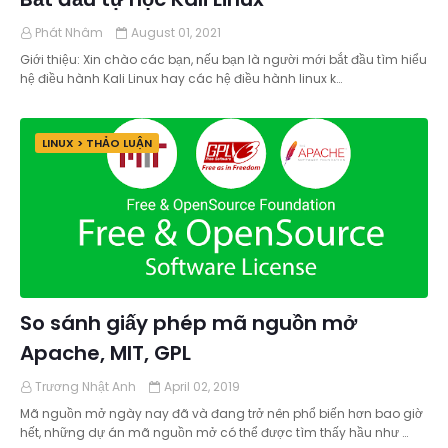
Phát Nhâm
August 01, 2021
Giới thiệu: Xin chào các bạn, nếu bạn là người mới bắt đầu tìm hiểu
hệ điều hành Kali Linux hay các hệ điều hành linux k…
LINUX > THẢO LUẬN
So sánh giấy phép mã nguồn mở
Apache, MIT, GPL
Trương Nhật Anh
April 02, 2019
Mã nguồn mở ngày nay đã và đang trở nên phổ biến hơn bao giờ
hết, những dự án mã nguồn mở có thể được tìm thấy hầu như …