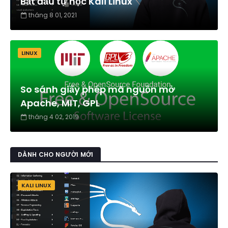
Bắt đầu tự học Kali Linux
tháng 8 01, 2021
LINUX
So sánh giấy phép mã nguồn mở
Apache, MIT, GPL
tháng 4 02, 2019
DÀNH CHO NGƯỜI MỚI
KALI LINUX