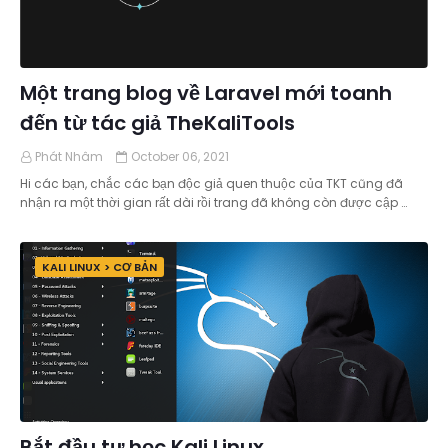
Một trang blog về Laravel mới toanh
đến từ tác giả TheKaliTools
Phát Nhâm
October 06, 2021
Hi các bạn, chắc các bạn độc giả quen thuộc của TKT cũng đã
nhận ra một thời gian rất dài rồi trang đã không còn được cập …
KALI LINUX > CƠ BẢN
Bắt đầu tự học Kali Linux