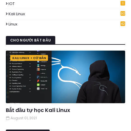
IOT
1
Kali Linux
90
Linux
42
CHO NGƯỜI BẮT ĐẦU
KALI LINUX > CƠ BẢN
Bắt đầu tự học Kali Linux
August 01, 2021