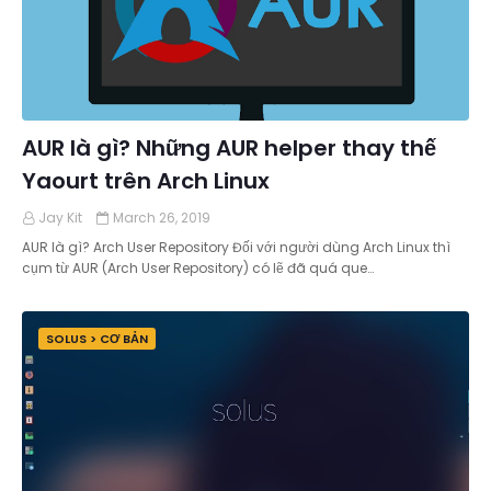
AUR là gì? Những AUR helper thay thế
Yaourt trên Arch Linux
Jay Kit
March 26, 2019
AUR là gì? Arch User Repository Đối với người dùng Arch Linux thì
cụm từ AUR (Arch User Repository) có lẽ đã quá que…
SOLUS > CƠ BẢN