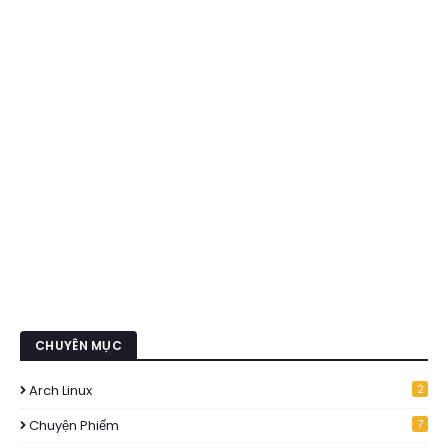
CHUYÊN MỤC
Arch Linux
2
Chuyện Phiếm
7