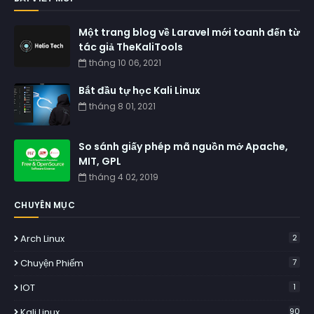
Một trang blog về Laravel mới toanh đến từ
tác giả TheKaliTools
tháng 10 06, 2021
Bắt đầu tự học Kali Linux
tháng 8 01, 2021
So sánh giấy phép mã nguồn mở Apache,
MIT, GPL
tháng 4 02, 2019
CHUYÊN MỤC
Arch Linux
2
Chuyện Phiếm
7
IOT
1
Kali Linux
90