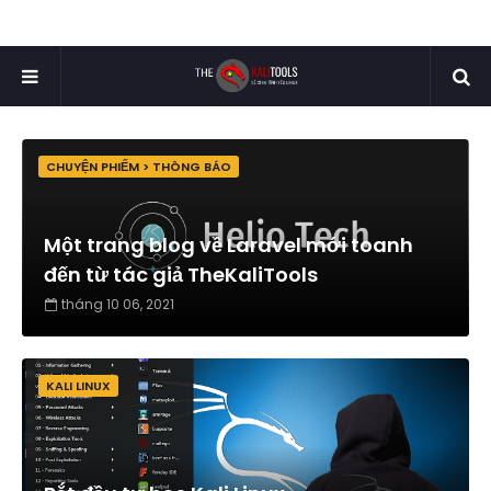
CHUYỆN PHIẾM > THÔNG BÁO
Một trang blog về Laravel mới toanh
đến từ tác giả TheKaliTools
tháng 10 06, 2021
KALI LINUX