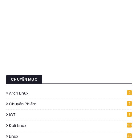
CHUYÊN MỤC
Arch Linux
2
Chuyện Phiếm
7
IOT
1
Kali Linux
90
Linux
42