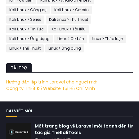
IOT > Cơ bản
Kali Linux > Android Pentest
Kali Linux > Công cụ
Kali Linux > Cơ bản
Kali Linux > Series
Kali Linux > Thủ Thuật
Kali Linux > Tin Tức
Kali Linux > Tài liệu
Kali Linux > Ứng dụng
Linux > Cơ bản
Linux > Thảo luận
Linux > Thủ Thuật
Linux > Ứng dụng
TÀI TRỢ
Hướng dẫn lập trình Laravel cho người mới
Công ty Thiết Kế Website Tại Hồ Chí Minh
BÀI VIẾT MỚI
Một trang blog về Laravel mới toanh đến từ
tác giả TheKaliTools