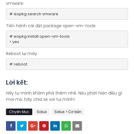
vmware:
# eopkg search vmware
Tiến hành cài đặt package open-vm-tools:
# eopkg install open-vm-tools
> yes
Reboot lại máy
# reboot
Lời kết:
Hãy tự mình khám phá thêm nhé. Nếu phát hiện điều gì
mới mẻ, hãy chia sẻ với tụi mình!
Chyên Mục
Solus
Solus > Cơ bản