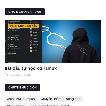
CHO NGƯỜI BẮT ĐẦU
KALI LINUX > CƠ BẢN
Bắt đầu tự học Kali Linux
August 01, 2021
CHUYÊN MỤC CON
Arch Linux > Cơ bản
Chuyện Phiếm > Thông báo