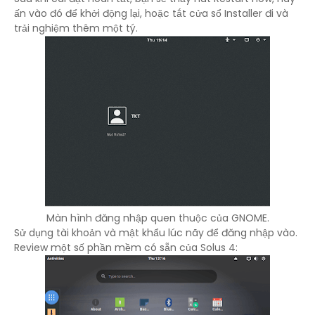
ấn vào đó để khởi động lại, hoặc tắt cửa sổ Installer đi và
trải nghiệm thêm một tý.
Màn hình đăng nhập quen thuộc của GNOME.
Sử dụng tài khoản và mật khẩu lúc nãy để đăng nhập vào.
Review một số phần mềm có sẵn của Solus 4: