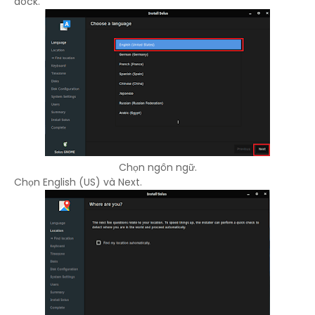
dock.
Chọn ngôn ngữ.
Chọn English (US) và Next.