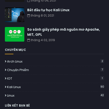
tháng 10 06, 2021
Bắt đầu tự học Kali Linux
tháng 8 01, 2021
So sánh giấy phép mã nguồn mở Apache,
MIT, GPL
tháng 4 02, 2019
CHUYÊN MỤC
Arch Linux
2
Chuyện Phiếm
7
IOT
1
Kali Linux
90
Linux
42
LIÊN KẾT BẠN BÈ