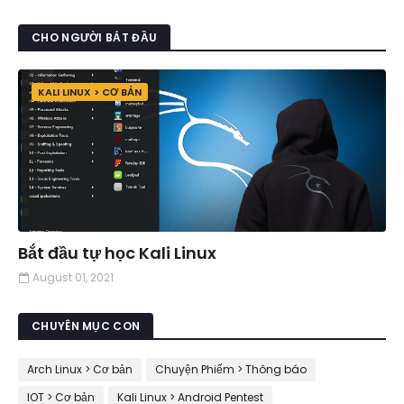
CHO NGƯỜI BẮT ĐẦU
KALI LINUX > CƠ BẢN
Bắt đầu tự học Kali Linux
August 01, 2021
CHUYÊN MỤC CON
Arch Linux > Cơ bản
Chuyện Phiếm > Thông báo
IOT > Cơ bản
Kali Linux > Android Pentest