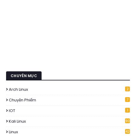
CHUYÊN MỤC
Arch Linux
2
Chuyện Phiếm
7
IOT
1
Kali Linux
90
Linux
42