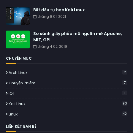
Bắt đầu tự học Kali Linux
tháng 8 01, 2021
So sánh giấy phép mã nguồn mở Apache,
MIT, GPL
tháng 4 02, 2019
CHUYÊN MỤC
Arch Linux
2
Chuyện Phiếm
7
IOT
1
Kali Linux
90
Linux
42
LIÊN KẾT BẠN BÈ