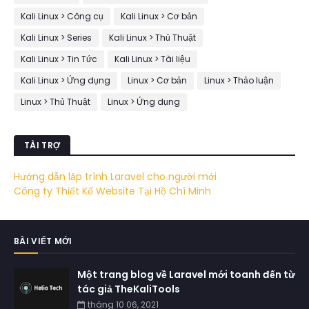
Kali Linux > Công cụ
Kali Linux > Cơ bản
Kali Linux > Series
Kali Linux > Thủ Thuật
Kali Linux > Tin Tức
Kali Linux > Tài liệu
Kali Linux > Ứng dụng
Linux > Cơ bản
Linux > Thảo luận
Linux > Thủ Thuật
Linux > Ứng dụng
TÀI TRỢ
Hướng dẫn lập trình Laravel cho người mới
Công ty Thiết Kế Website Tại Hồ Chí Minh
BÀI VIẾT MỚI
Một trang blog về Laravel mới toanh đến từ
tác giả TheKaliTools
tháng 10 06, 2021