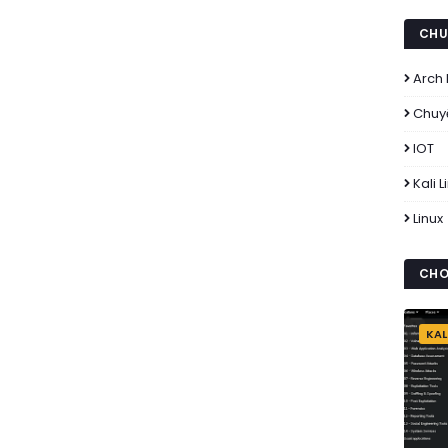
CHU
Arch 
Chuy
IOT
Kali L
Linux
CHO
KAL