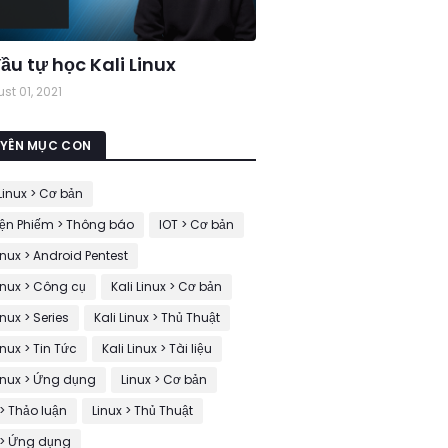
ầu tự học Kali Linux
st 01, 2021
YÊN MỤC CON
Linux > Cơ bản
ện Phiếm > Thông báo
IOT > Cơ bản
Linux > Android Pentest
Linux > Công cụ
Kali Linux > Cơ bản
inux > Series
Kali Linux > Thủ Thuật
inux > Tin Tức
Kali Linux > Tài liệu
Linux > Ứng dụng
Linux > Cơ bản
 > Thảo luận
Linux > Thủ Thuật
 > Ứng dụng