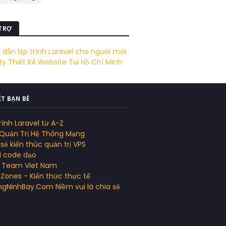
 TRỢ
dẫn lập trình Laravel cho người mới
y Thiết Kế Website Tại Hồ Chí Minh
ẾT BẠN BÈ
rình Laravel từ A-Z
 Quản Trị Hệ Thống Mạng
sẻ kiến thúc quản trị VPS
đi code dạo
x Team Viet Nam
Zones - Kiến thức thực tế
gNinhBay.Com Niềm vui là chia sẻ