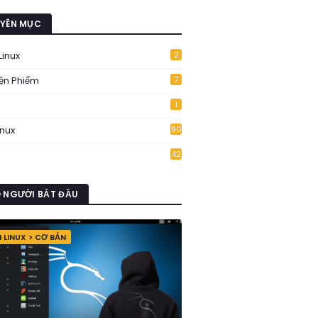
YÊN MỤC
Linux
2
ện Phiếm
7
1
inux
90
42
 NGƯỜI BẮT ĐẦU
I LINUX > CƠ BẢN