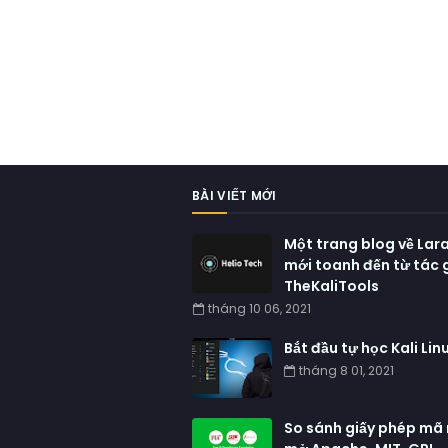
BÀI VIẾT MỚI
Một trang blog về Lar
mới toanh đến từ tác 
TheKaliTools
tháng 10 06, 2021
Bắt đầu tự học Kali Lin
tháng 8 01, 2021
So sánh giấy phép mã