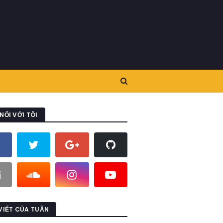
NỐI VỚI TÔI
 VIẾT CỦA TUẦN