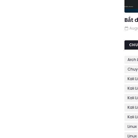
Bắt đ
Augu
CHU
Arch 
Chuy
Kali 
Kali 
Kali L
Kali L
Kali 
Linux
Linux