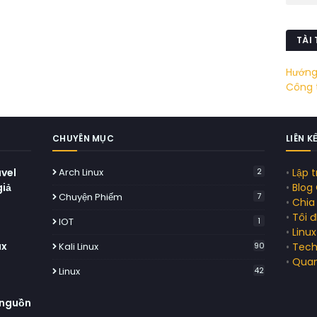
TÀI
Hướng 
Công t
CHUYÊN MỤC
LIÊN K
avel
Arch Linux
2
•
Lập t
giả
•
Blog
Chuyện Phiếm
7
•
Chia 
•
Tôi 
IOT
1
•
Linu
ux
Kali Linux
90
•
Tech
•
Quan
Linux
42
 nguồn